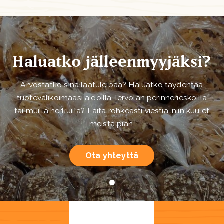
Haluatko jälleenmyyjäksi?
Arvostatko sinä laatuleipää? Haluatko täydentää
tuotevalikoimaasi aidoilla Tervolan perinnerieskoilla
tai muilla herkuilla? Laita rohkeasti viestiä, niin kuulet
meistä pian.
Ota yhteyttä