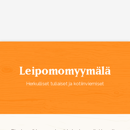
Siirry sisältöön
Leipomomyymälä
Herkulliset tuliaiset ja kotiinviemiset