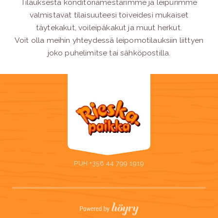
Tilauksesta konditoriamestarimme ja leipurimme
valmistavat tilaisuuteesi toiveidesi mukaiset
täytekakut, voileipäkakut ja muut herkut.
Voit olla meihin yhteydessä leipomotilauksiin liittyen
joko puhelimitse tai sähköpostilla.
PUH +358 44 799 1919
Digi- ja mainostoimisto Höyry Rovaniemi ja Oulu