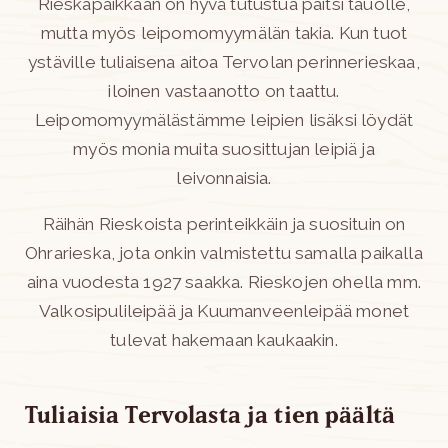
Rieskapaikkaan on hyvä tutustua paitsi tauolle,
mutta myös leipomomyymälän takia. Kun tuot
ystäville tuliaisena aitoa Tervolan perinnerieskaa,
iloinen vastaanotto on taattu.
Leipomomyymälästämme leipien lisäksi
löydät
myös monia muita suosittujan leipiä ja
leivonnaisia.
Räihän Rieskoista perinteikkäin ja suosituin on
Ohrarieska, jota onkin valmistettu samalla paikalla
aina vuodesta 1927 saakka. Rieskojen ohella mm.
Valkosipulileipää ja Kuumanveenleipää monet
tulevat hakemaan kaukaakin.
Tuliaisia Tervolasta ja tien päältä