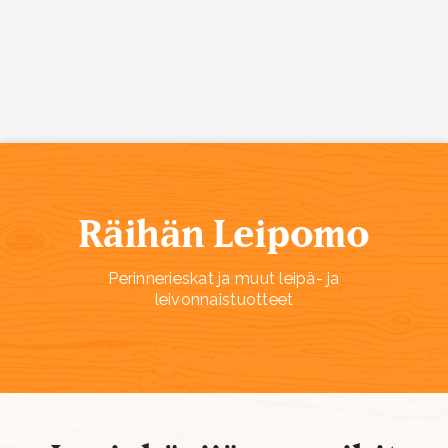
Siirry sisältöön
Räihän Leipomo
Perinnerieskat ja muut leipä- ja
leivonnaistuotteet