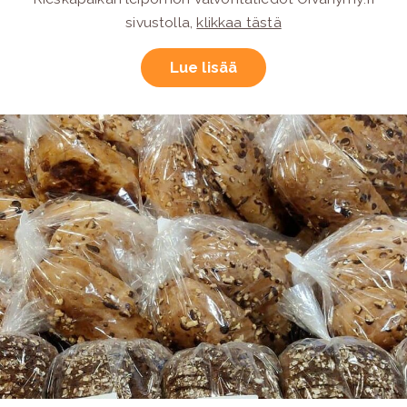
sivustolla,
klikkaa tästä
Lue lisää