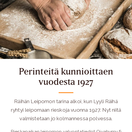
Perinteitä kunnioittaen
vuodesta 1927
Räihän Leipomon tarina alkoi, kun Lyyli Räihä
ryhtyi leipomaan rieskoja vuonna 1927. Nyt niitä
valmistetaan jo kolmannessa polvessa.
Rieskapaikan leipomon valvontatiedot Oivahymy.fi